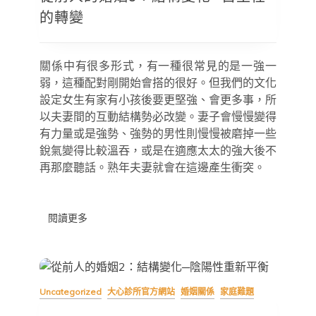
婚
的轉變
姻
3：
結
構
關係中有很多形式，有一種很常見的是一強一
變
弱，這種配對剛開始會搭的很好。但我們的文化
化
─
設定女生有家有小孩後要更堅強、會更多事，所
自
以夫妻間的互動結構勢必改變。妻子會慢慢變得
主
有力量或是強勢、強勢的男性則慢慢被磨掉一些
性
的
銳氣變得比較溫吞，或是在適應太太的強大後不
轉
再那麼聽話。熟年夫妻就會在這邊產生衝突。
變
閱讀更多
Uncategorized
大心診所官方網站
婚姻關係
家庭難題