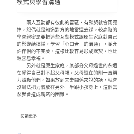
模式與學習溝通
相
處
之
道
兩人互動都有彼此的雷區，有默契就會閉讓
03：
掉，怨偶就是知道對方的地雷還去踩。較高階的
辨
認
學會親密是要把這些互動模式跟原生家庭對自己
互
的影響給搞懂，學習「心口合一的溝通」，並允
動
許伴侶的不完美，這樣比較容易形成默契，也比
模
式
較容易幸福。
與
另外就是原生家庭，某部分父母過世的永遠
學
在覺得自己對不起父母親，父母還在的則一直努
習
溝
力照顧他們，如果放到夫妻關係來說的話，就會
通
沒辦法把力氣放在另外一半跟小孩身上，這個當
然就會造成親密的困難。
閱讀更多