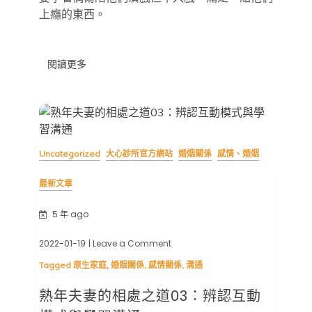
上癮的東西。
閱讀更多
Uncategorized
大心診所官方網站
婚姻關係
感情、婚姻
最新文章
5 年 ago
2022-01-19
| Leave a Comment
on
熟
Tagged
原生家庭
,
婚姻關係
,
感情關係
,
溝通
年
夫
熟年夫妻的相處之道03：辨認互動
妻
的