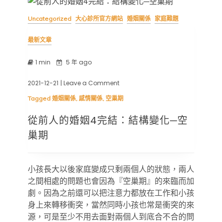
Uncategorized
大心診所官方網站
婚姻關係
家庭難題
最新文章
1 min
5 年 ago
2021-12-21
| Leave a Comment
on
從
Tagged
婚姻關係
,
感情關係
,
空巢期
前
人
從前人的婚姻4完結：結構變化─空
的
婚
巢期
姻
4
完
結：
小孩長大以後家庭變成只剩兩個人的狀態，兩人
結
之間相處的問題也會因為『空巢期』的來臨而加
構
變
劇。因為之前還可以把注意力都放在工作和小孩
化
身上來轉移衝突，當然同時小孩也常是衝突的來
─
源，可是至少不用去面對兩個人到底合不合的問
空