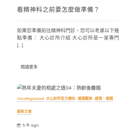
精
看精神科之前要怎麼做準備？
神
科
之
前
如果您準備前往精神科門診，您可以考慮以下幾
要
怎
點準備： 大心診所介紹 大心診所是一家專門
麼
[…]
做
準
備？
閱讀更多
Uncategorized
大心診所官方網站
婚姻關係
感情、婚姻
最新文章
5 年 ago