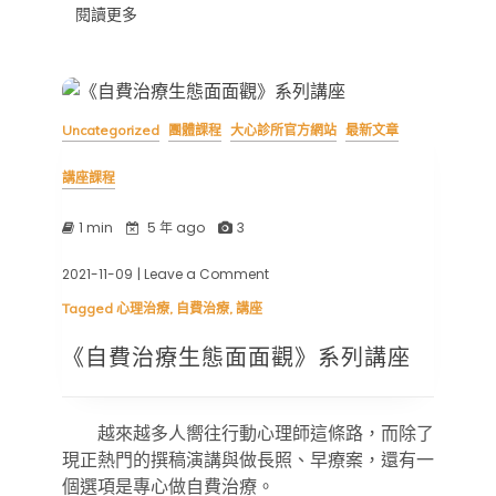
閱讀更多
Uncategorized
團體課程
大心診所官方網站
最新文章
講座課程
1 min
5 年 ago
3
2021-11-09
| Leave a Comment
on
《自
Tagged
心理治療
,
自費治療
,
講座
費
治
《自費治療生態面面觀》系列講座
療
生
態
面
越來越多人嚮往行動心理師這條路，而除了
面
觀》
現正熱門的撰稿演講與做長照、早療案，還有一
系
個選項是專心做自費治療。
列