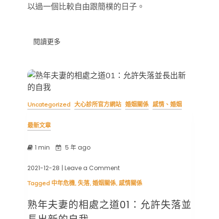
以過一個比較自由跟簡樸的日子。
閱讀更多
Uncategorized
大心診所官方網站
婚姻關係
感情、婚姻
最新文章
1 min
5 年 ago
2021-12-28
| Leave a Comment
on
熟
Tagged
中年危機
,
失落
,
婚姻關係
,
感情關係
年
夫
熟年夫妻的相處之道01：允許失落並
妻
的