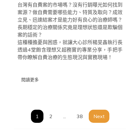
台灣有自費案的市場嗎？沒有行銷曝光如何找到
講
座
案源？做自費需要哪些能力、特質及取向？成效
立見、迅速結案才是能力好有良心的治療師嗎？
長期穩定的治療關係究竟是理想狀態還是欺騙個
案的話術？
這種種擔憂與困惑，就讓大心診所楊旻鑫執行長
透過4堂飽含理想又超務實的專業分享，手把手
帶你瞭解自費治療的生態現況與實務現場！
閱讀更多
文
1
2
...
38
Next
章
導