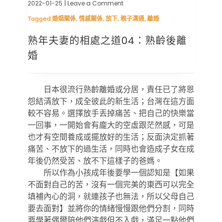
2022-01-25
| Leave a Comment
on
熟
Tagged
婚姻關係
,
情感關係
,
放下
,
親子溝通
,
離婚
年
夫
熟年夫妻的相處之道04：熟齡後離
妻
的
婚
相
處
之
道
日本很流行熟齡離婚或分居，責任已了將恩
04：
怨結清放下，成全彼此的新生活；台灣在這方面
熟
齡
較不容易。選擇放手丟掉痛苦、把自己的快樂當
後
一回事，一開始會有龐大的空虛跟茫然感，可是
離
也才有空間養成或擺放好的生活；反面決定抓著
婚
痛苦、不放下的過生活，同時也會造成子女在成
年後仍然受苦、放不下這樣子的爸媽。
所以作為小孩成年後要學一個認知是【如果
不面對自己的苦，沒有一個完美的東西可以完全
填補內心的洞，就連孩子也無法，所以父母自己
要去面對】並將你的情緒慢慢跟他們分割，同時
要學著偶爾陪他們演戲但不入戲，滿足一點他們