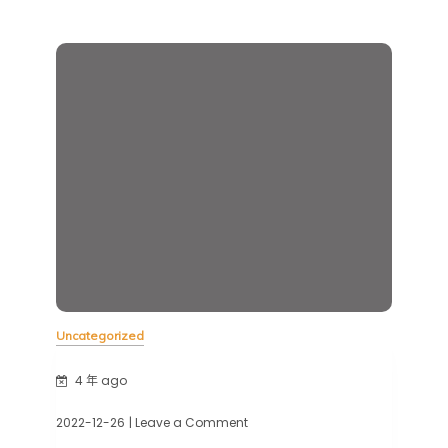
看
心
理
諮
商
Uncategorized
4 年 ago
2022-12-26
| Leave a Comment
on
看