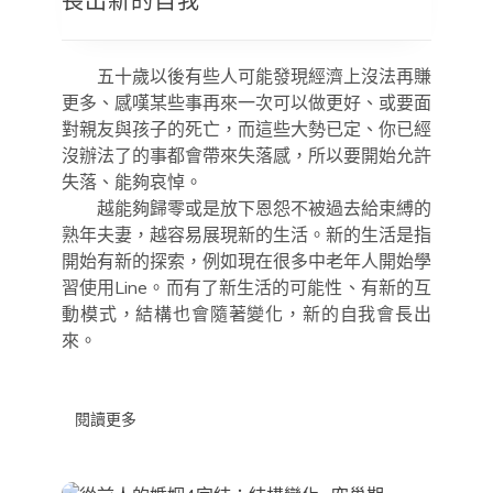
長出新的自我
相
處
之
道
五十歲以後有些人可能發現經濟上沒法再賺
01：
更多、感嘆某些事再來一次可以做更好、或要面
允
許
對親友與孩子的死亡，而這些大勢已定、你已經
失
沒辦法了的事都會帶來失落感，所以要開始允許
落
失落、能夠哀悼。
並
長
越能夠歸零或是放下恩怨不被過去給束縛的
出
熟年夫妻，越容易展現新的生活。新的生活是指
新
開始有新的探索，例如現在很多中老年人開始學
的
自
習使用Line。而有了新生活的可能性、有新的互
我
動模式，結構也會隨著變化，新的自我會長出
來。
閱讀更多