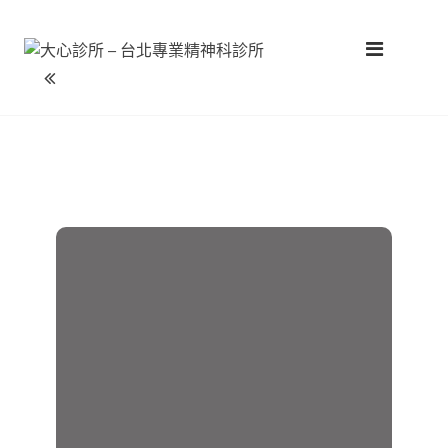
大心診所 – 台北專業精神科診所
Skip
運用藥物與心理治療，讓挫折與煩惱安心的靠岸。
to
content