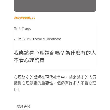
Uncategorized
4 年 ago
2022-12-26
| Leave a Comment
on
我
應
我應該看心理諮商嗎？為什麼有的人
該
看
不看心理諮商
心
理
諮
商
心理諮商的誤解在現代社會中，越來越多的人意
嗎？
識到心理健康的重要性，但仍有許多人不看心理
為
什
[…]
麼
有
的
人
閱讀更多
不