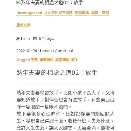
Uncategorized
大心診所官方網站
婚姻關係
感情、婚姻
最新文章
1 min
5 年 ago
2022-01-04
| Leave a Comment
on
熟
Tagged
失落
,
婚姻關係
,
感情關係
,
放手
年
夫
熟年夫妻的相處之道02：放手
妻
的
相
處
熟年夫妻要學習放手。比如小孩子長大了，父母
之
道
要知道放手；對伴侶也會有些放手，有些東西就
02：
睜一隻眼閉一隻眼不過問。
放
放下要很多心理條件，比如說你要開始回顧人
手
生，發現自己得到什麼，收穫什麼，失落什麼。
允許人生失落，讓大家歸零，火氣全消。最後可