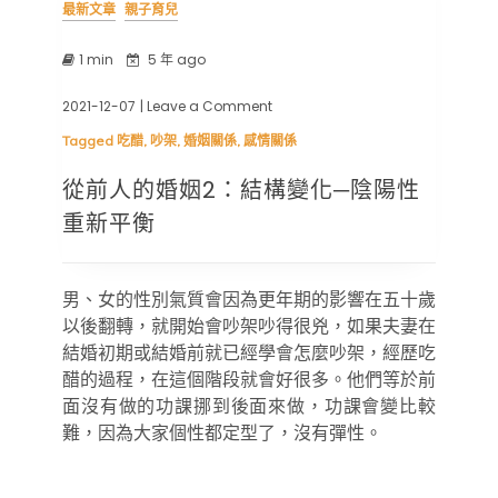
最新文章
親子育兒
1 min
5 年 ago
2021-12-07
| Leave a Comment
on
從
Tagged
吃醋
,
吵架
,
婚姻關係
,
感情關係
前
人
從前人的婚姻2：結構變化─陰陽性
的
婚
重新平衡
姻
2：
結
構
男、女的性別氣質會因為更年期的影響在五十歲
變
以後翻轉，就開始會吵架吵得很兇，如果夫妻在
化
─
結婚初期或結婚前就已經學會怎麼吵架，經歷吃
陰
醋的過程，在這個階段就會好很多。他們等於前
陽
面沒有做的功課挪到後面來做，功課會變比較
性
重
難，因為大家個性都定型了，沒有彈性。
新
平
衡