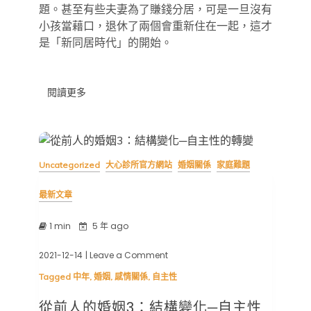
巢
題。甚至有些夫妻為了賺錢分居，可是一旦沒有
期
小孩當藉口，退休了兩個會重新住在一起，這才
是「新同居時代」的開始。
閱讀更多
Uncategorized
大心診所官方網站
婚姻關係
家庭難題
最新文章
1 min
5 年 ago
2021-12-14
| Leave a Comment
on
從
Tagged
中年
,
婚姻
,
感情關係
,
自主性
前
人
從前人的婚姻3：結構變化─自主性
的